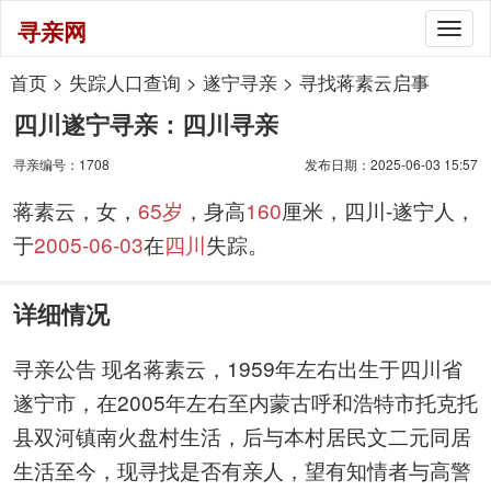
寻亲网
Togg
navig
首页
>
失踪人口查询
>
遂宁寻亲
>
寻找蒋素云启事
四川遂宁寻亲：四川寻亲
寻亲编号：1708
发布日期：2025-06-03 15:57
蒋素云，女，
65岁
，身高
160
厘米，四川-遂宁人，
于
2005-06-03
在
四川
失踪。
详细情况
寻亲公告 现名蒋素云，1959年左右出生于四川省
遂宁市，在2005年左右至内蒙古呼和浩特市托克托
县双河镇南火盘村生活，后与本村居民文二元同居
生活至今，现寻找是否有亲人，望有知情者与高警