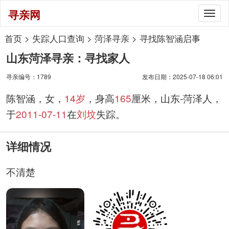
寻亲网
Togg
navig
首页
>
失踪人口查询
>
菏泽寻亲
>
寻找陈智涵启事
山东菏泽寻亲：寻找家人
寻亲编号：1789
发布日期：2025-07-18 06:01
陈智涵，女，
14岁
，身高
165
厘米，山东-菏泽人，
于
2011-07-11
在
刘坟
失踪。
详细情况
不清楚