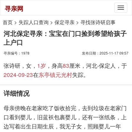
寻亲网
Togg
navig
首页
>
失踪人口查询
>
保定寻亲
>
寻找张诗研启事
河北保定寻亲：宝宝在门口捡到希望给孩子
上户口
寻亲编号：1978
发布日期：2025-11-17 09:57
张诗研，女，
1岁
，身高
83
厘米，河北-保定人，于
2024-09-23
在
东亭镇元光村
失踪。
详细情况
母亲傍晚在老家吃了饭收拾完，去到垃圾在老家门
口看到婴儿，旧蓝袄包裹婴儿，还有一张纸条，上
边写着出生日期生辰，我无子女，照顾婴儿一年