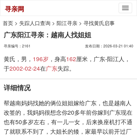
寻亲网
Togg
navig
首页
>
失踪人口查询
>
阳江寻亲
>
寻找黄氏启事
广东阳江寻亲：越南人找姐姐
寻亲编号：2161
发布日期：2026-03-21 01:40
黄氏，男，
196岁
，身高
162
厘米，广东-阳江人，
于
2002-02-24
在
广东
失踪。
详细情况
帮越南妈妈找她的俩位姐姐嫁给广东，也是越南人
改签的，我妈妈很想念你20多年前你嫁到广东现在
也有50多岁左右，有一儿一女，后来换座机打不通
了就联系不到了，大姐长的矮，家最早以前开过厂