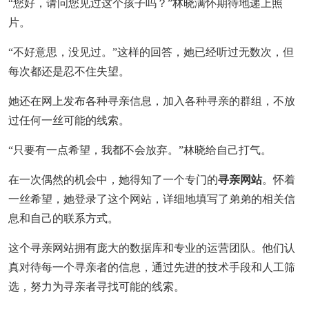
“您好，请问您见过这个孩子吗？”林晓满怀期待地递上照
片。
“不好意思，没见过。”这样的回答，她已经听过无数次，但
每次都还是忍不住失望。
她还在网上发布各种寻亲信息，加入各种寻亲的群组，不放
过任何一丝可能的线索。
“只要有一点希望，我都不会放弃。”林晓给自己打气。
在一次偶然的机会中，她得知了一个专门的
寻亲网站
。怀着
一丝希望，她登录了这个网站，详细地填写了弟弟的相关信
息和自己的联系方式。
这个寻亲网站拥有庞大的数据库和专业的运营团队。他们认
真对待每一个寻亲者的信息，通过先进的技术手段和人工筛
选，努力为寻亲者寻找可能的线索。