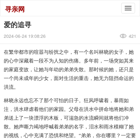
寻亲网
Togg
navig
爱的追寻
2024-06-24 19:08:26
421
在繁华都市的喧嚣与纷扰之中，有一个名叫林晓的女子，她
的心中深藏着一段不为人知的伤痛。多年前，一场突如其来
的家庭变故，让她与年幼的弟弟失散。那时候的她，还只是
一个尚未成年的少女，面对生活的重击，她无力阻挡命运的
洪流。
林晓永远也忘不了那个可怕的日子。狂风呼啸着，暴雨如
注，洪水肆虐着他们的家园。父母在洪水中拼命地将她和弟
弟送上了一块漂浮的木板，可湍急的水流瞬间就将他们冲
散。她声嘶力竭地呼喊着弟弟的名字，泪水和雨水模糊了她
的视线，心中充满了恐惧和绝望。“弟弟，你在哪里？一定要