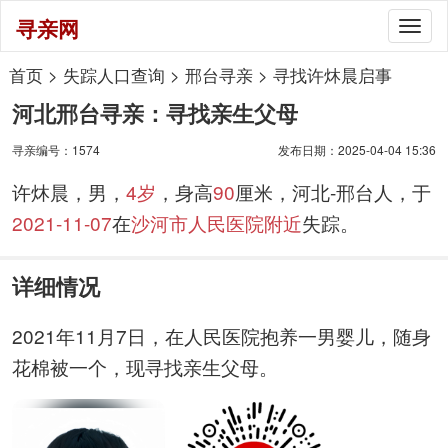
寻亲网
Togg
navig
首页
>
失踪人口查询
>
邢台寻亲
>
寻找许炑晨启事
河北邢台寻亲：寻找亲生父母
寻亲编号：1574
发布日期：2025-04-04 15:36
许炑晨，男，
4岁
，身高
90
厘米，河北-邢台人，于
2021-11-07
在
沙河市人民医院附近
失踪。
详细情况
2021年11月7日，在人民医院抱养一男婴儿，随身
花棉被一个，现寻找亲生父母。