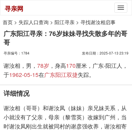
寻亲网
Togg
navig
首页
>
失踪人口查询
>
阳江寻亲
>
寻找谢汝相启事
广东阳江寻亲：76岁妹妹寻找失散多年的哥
哥
寻亲编号：1784
发布日期：2025-07-13 23:19
谢汝相，男，
78岁
，身高
170
厘米，广东-阳江人，
于
1962-05-15
在
广东阳江双捷
失踪。
详细情况
谢汝相（哥哥）和谢汝凤（妹妹）亲兄妹关系，从
小就没有了父亲，母亲（黎雪英）改嫁到广州，当
时谢汝凤刚出生就被同村的谢彦强收养，谢汝相寄