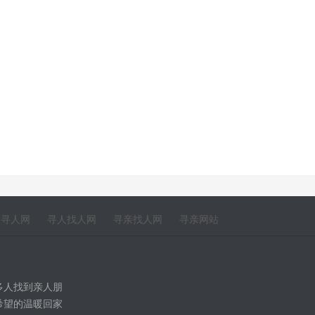
寻人网
寻人找人网
寻亲找人网
寻亲网站
多人找到亲人朋
希望的温暖回家