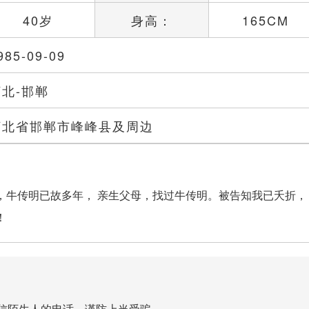
40岁
身高：
165CM
985-09-09
河北-邯郸
河北省邯郸市峰峰县及周边
，牛传明已故多年， 亲生父母，找过牛传明。被告知我已夭折，
！
信陌生人的电话，谨防上当受骗。