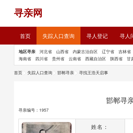
寻亲网
(current)
首页
失踪人口查询
寻人登记
寻人
地区寻亲
河北省
山西省
内蒙古治自区
辽宁省
吉林省
海南省
四川省
贵州省
云南省
西藏自治区
陕西省
甘
首页
失踪人口查询
邯郸寻亲
寻找王浩天启事
邯郸寻
寻亲编号：1957
姓名：