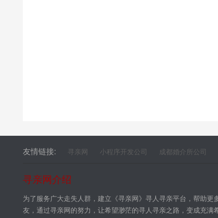
友情链接:
寻亲网
小程序开发公司
成都婚介所公司
寻亲网介绍
为了服务广大走失人群，建立《寻亲网》寻人寻亲平台，帮助更
友，通过寻亲网的努力，让希望渺茫的寻人寻亲之路，变成充满