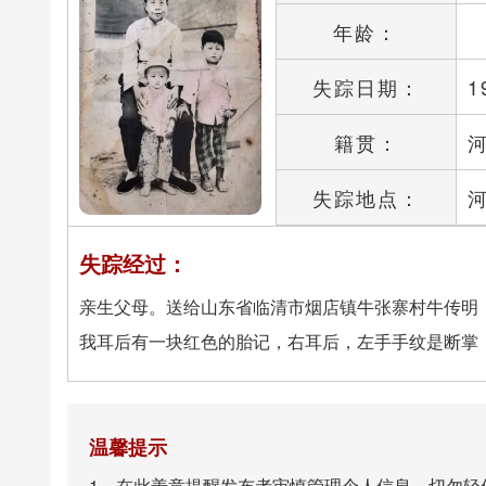
年龄：
失踪日期：
1
籍贯：
失踪地点：
失踪经过：
亲生父母。送给山东省临清市烟店镇牛张寨村牛传明
我耳后有一块红色的胎记，右耳后，左手手纹是断掌
温馨提示
1、在此善意提醒发布者审慎管理个人信息，切勿轻