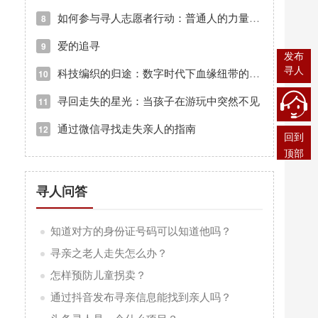
如何参与寻人志愿者行动：普通人的力量汇聚成希望的海洋
8
爱的追寻
9
发布
寻人
科技编织的归途：数字时代下血缘纽带的守护之光
10
寻回走失的星光：当孩子在游玩中突然不见
11
通过微信寻找走失亲人的指南
12
回到
顶部
寻人问答
知道对方的身份证号码可以知道他吗？
寻亲之老人走失怎么办？
怎样预防儿童拐卖？
通过抖音发布寻亲信息能找到亲人吗？