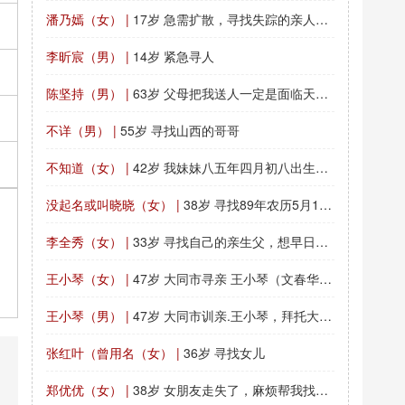
潘乃嫣（女） |
17岁 急需扩散，寻找失踪的亲人，请求公众协助寻找
李昕宸（男） |
14岁 紧急寻人
陈坚持（男） |
63岁 父母把我送人一定是面临天大的不可克服的困难
不详（男） |
55岁 寻找山西的哥哥
不知道（女） |
42岁 我妹妹八五年四月初八出生就被人私自送走
没起名或叫晓晓（女） |
38岁 寻找89年农历5月19出生的女孩
李全秀（女） |
33岁 寻找自己的亲生父，想早日团聚
王小琴（女） |
47岁 大同市寻亲 王小琴（文春华） 四川平武南坝镇
王小琴（男） |
47岁 大同市训亲.王小琴，拜托大家，帮忙留意一下。?
张红叶（曾用名（女） |
36岁 寻找女儿
郑优优（女） |
38岁 女朋友走失了，麻烦帮我找一下！