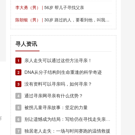
李大勇（男） |
56岁 帮儿子寻找父亲
陈朝银（男） |
30岁 路过的人，要看到他，叫我找的人联系我万分感谢！
寻人资讯
亲人走失可以通过这些方法寻亲！
1
DNA从分子结构到生命重逢的科学奇迹
2
没有资料可以寻亲吗，如何寻亲？
3
通过寻亲网寻亲有什么优势？
4
被拐儿童寻亲故事：坚定的力量
5
有
别让遗憾成为结局：写给仍在寻找走失亲人中的你
6
独居老人走失：一场与时间赛跑的温情救援
7