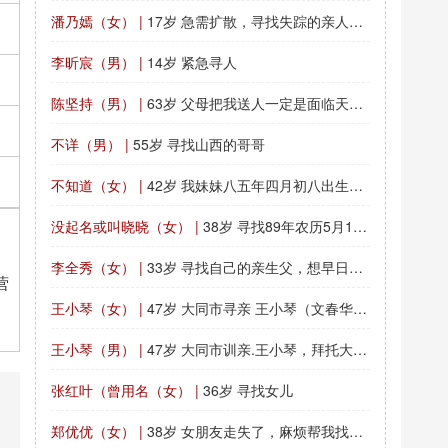
潘乃嫣（女） |
17岁 急需扩散，寻找失踪的亲人，请求公众协助寻找
李昕宸（男） |
14岁 紧急寻人
陈坚持（男） |
63岁 父母把我送人一定是面临天大的不可克服的困难
不详（男） |
55岁 寻找山西的哥哥
不知道（女） |
42岁 我妹妹八五年四月初八出生就被人私自送走
没起名或叫晓晓（女） |
38岁 寻找89年农历5月19出生的女孩
李全秀（女） |
33岁 寻找自己的亲生父，想早日团聚
营
王小琴（女） |
47岁 大同市寻亲 王小琴（文春华） 四川平武南坝镇
王小琴（男） |
47岁 大同市训亲.王小琴，拜托大家，帮忙留意一下。?
张红叶（曾用名（女） |
36岁 寻找女儿
郑优优（女） |
38岁 女朋友走失了，麻烦帮我找一下！