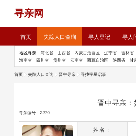
寻亲网
(current)
首页
失踪人口查询
寻人登记
寻人
地区寻亲
河北省
山西省
内蒙古治自区
辽宁省
吉林省
海南省
四川省
贵州省
云南省
西藏自治区
陕西省
甘
首页
失踪人口查询
晋中寻亲
寻找宇星启事
晋中寻亲：
寻亲编号：2270
姓名：