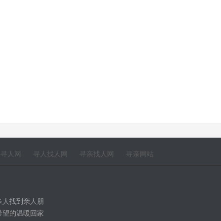
寻人网
寻人找人网
寻亲找人网
寻亲网站
多人找到亲人朋
希望的温暖回家