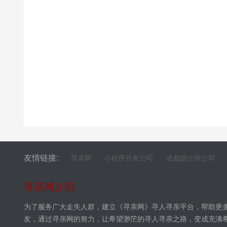
友情链接:
寻亲网
小程序开发公司
成都婚介所公司
寻亲网介绍
为了服务广大走失人群，建立《寻亲网》寻人寻亲平台，帮助更
友，通过寻亲网的努力，让希望渺茫的寻人寻亲之路，变成充满