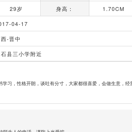
29岁
身高：
1.70CM
017-04-17
山西-晋中
灵石县三小学附近
书学习，性格开朗，谈吐有分寸，大家都很喜爱，会做生意，经
信陌生人的电话，谨防上当受骗。