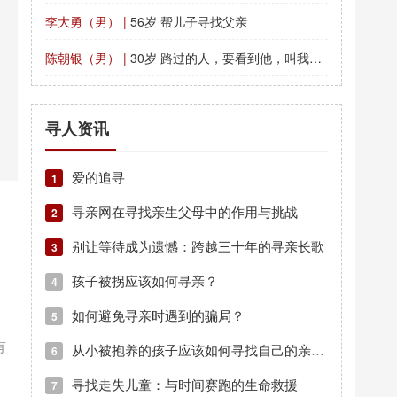
李大勇（男） |
56岁 帮儿子寻找父亲
陈朝银（男） |
30岁 路过的人，要看到他，叫我找的人联系我万分感谢！
寻人资讯
爱的追寻
1
寻亲网在寻找亲生父母中的作用与挑战
2
别让等待成为遗憾：跨越三十年的寻亲长歌
3
孩子被拐应该如何寻亲？
4
如何避免寻亲时遇到的骗局？
5
有
从小被抱养的孩子应该如何寻找自己的亲生父母？
6
寻找走失儿童：与时间赛跑的生命救援
7