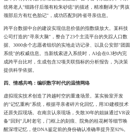
统将老人"细路仔后颈有粒朱砂痣"的描述，精准翻译为"男孩
颈部后方有红色胎记"，成功匹配到跨省寻亲信息。
跨平台数据中台的建设实现信息价值的指数级放大。某科技
公司打造的"寻亲大脑"，整合了23个主流平台的失踪人口数
据、3000余个志愿者组织的实地走访记录、以及公安部"团圆
系统"的权威信息。当新线索进入系统时，AI会在0.3秒内完
成跨平台比对，生成包含32项关联指标的分析报告，为决策
提供科学依据。
四、情感共鸣：编织数字时代的温情网络
虚拟现实技术创造了跨越时空的重逢场景。某实验室开发
的"记忆重构"系统，根据寻亲者碎片化回忆，用3D建模技术
还原失踪现场。在南京认亲现场，失散30年的姐妹通过VR设
备"回到"儿时老宅，门框上的刻痕、院角的桂花树等细节唤
醒深埋记忆，使DNA鉴定前的身份确认准确率提升至92%。