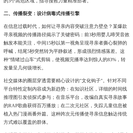
的3个高危区域，指导搜救力量精准部署。
二、传播裂变：设计病毒式传播引擎
在信息过载时代，如何让寻亲内容突破注意力壁垒？某爆款
寻亲视频的传播路径揭示了关键密码：前3秒用婴儿啼哭音效
触发本能关注，中间15秒以第一视角呈现寻亲者撕心裂肺的
呼喊，结尾5秒突然转为平静叙述，形成强烈情感落差。这
种"情绪过山车"式剪辑，使视频完播率达到惊人的83%，转
发量呈几何级增长。
社交媒体的圈层穿透需要精心设计的"文化钩子"。针对不同
平台特性定制内容成为新趋势：在知识社区，详细的时间线
推理图引发侦探式参与；在音乐平台，改编自真实寻亲故事
的RAP歌曲获得百万播放；在二次元社区，失踪儿童信息被
植入热门漫画番外篇。这种跨次元传播使寻亲信息触达传统
方式难以覆盖的群体。