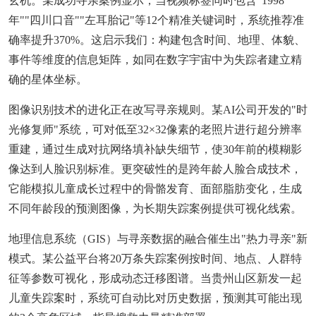
玄机。某成功寻亲案例显示，当视频标签同时包含"1998
年""四川口音""左耳胎记"等12个精准关键词时，系统推荐准
确率提升370%。这启示我们：构建包含时间、地理、体貌、
事件等维度的信息矩阵，如同在数字宇宙中为失踪者建立精
确的星体坐标。
图像识别技术的进化正在改写寻亲规则。某AI公司开发的"时
光修复师"系统，可对低至32×32像素的老照片进行超分辨率
重建，通过生成对抗网络填补缺失细节，使30年前的模糊影
像达到人脸识别标准。更突破性的是跨年龄人脸合成技术，
它能模拟儿童成长过程中的骨骼发育、面部脂肪变化，生成
不同年龄段的预测图像，为长期失踪案例提供可视化线索。
地理信息系统（GIS）与寻亲数据的融合催生出"热力寻亲"新
模式。某公益平台将20万条失踪案例按时间、地点、人群特
征等参数可视化，形成动态迁移图谱。当贵州山区新发一起
儿童失踪案时，系统可自动比对历史数据，预测其可能出现