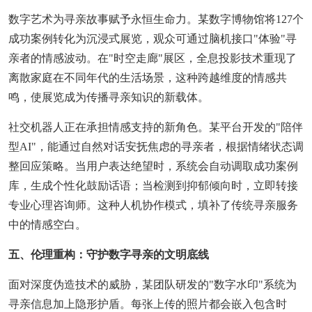
数字艺术为寻亲故事赋予永恒生命力。某数字博物馆将127个
成功案例转化为沉浸式展览，观众可通过脑机接口"体验"寻
亲者的情感波动。在"时空走廊"展区，全息投影技术重现了
离散家庭在不同年代的生活场景，这种跨越维度的情感共
鸣，使展览成为传播寻亲知识的新载体。
社交机器人正在承担情感支持的新角色。某平台开发的"陪伴
型AI"，能通过自然对话安抚焦虑的寻亲者，根据情绪状态调
整回应策略。当用户表达绝望时，系统会自动调取成功案例
库，生成个性化鼓励话语；当检测到抑郁倾向时，立即转接
专业心理咨询师。这种人机协作模式，填补了传统寻亲服务
中的情感空白。
五、伦理重构：守护数字寻亲的文明底线
面对深度伪造技术的威胁，某团队研发的"数字水印"系统为
寻亲信息加上隐形护盾。每张上传的照片都会嵌入包含时