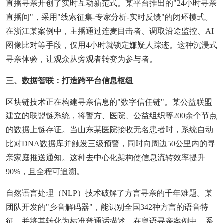
直播寻亲开创了实时互动新范式。某平台推出的"24小时寻亲
直播间"，采用"线索征集-专家分析-实时反馈"的闭环模式。
在浙江某案例中，主播通过连麦目击者、调取沿途监控、AI
图像比对等手段，仅用4小时就锁定嫌疑人踪迹。这种沉浸式
寻亲体验，让观众从旁观者转变为参与者。
三、数据智联：打造跨平台信息枢纽
区块链技术正在构建寻亲信息的"数字信任链"。某公益联盟
建立的联盟链系统，将警方、医院、公益组织等200余个节点
的数据上链存证。当山东某医院接收无名患者时，系统自动
比对DNA数据库并触发三级预警，同时向周边50公里内的寻
亲家庭推送通知。这种去中心化架构使信息流转效率提升
90%，且全程可追溯。
自然语言处理（NLP）技术破解了方言寻亲的千年难题。某
团队开发的"乡音解码器"，能识别全国342种方言的语音特
征，并将其转化为标准普通话描述。在粤语寻亲案例中，系