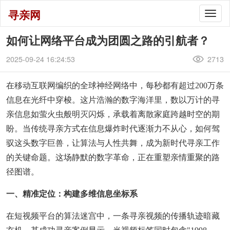
寻亲网
Togg
navig
如何让网络平台成为团圆之路的引航者？
2025-09-24 16:24:53
2713
在移动互联网编织的全球神经网络中，每秒都有超过200万条
信息在光纤中穿梭。这片浩瀚的数字海洋里，数以万计的寻
亲信息如萤火虫般明灭闪烁，承载着离散家庭跨越时空的期
盼。当传统寻亲方式在信息爆炸时代逐渐力不从心，如何驾
驭这头数字巨兽，让算法与人性共舞，成为新时代寻亲工作
的关键命题。这场静默的数字革命，正在重塑亲情重聚的路
径图谱。
一、精准定位：构建多维信息坐标系
在短视频平台的算法迷宫中，一条寻亲视频的传播轨迹暗藏