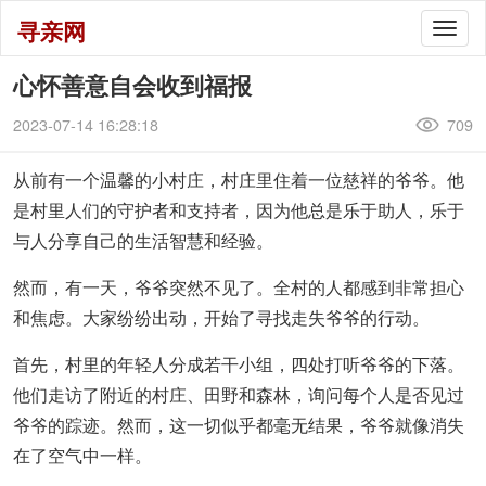
寻亲网
Togg
navig
心怀善意自会收到福报
2023-07-14 16:28:18
709
从前有一个温馨的小村庄，村庄里住着一位慈祥的爷爷。他
是村里人们的守护者和支持者，因为他总是乐于助人，乐于
与人分享自己的生活智慧和经验。
然而，有一天，爷爷突然不见了。全村的人都感到非常担心
和焦虑。大家纷纷出动，开始了寻找走失爷爷的行动。
首先，村里的年轻人分成若干小组，四处打听爷爷的下落。
他们走访了附近的村庄、田野和森林，询问每个人是否见过
爷爷的踪迹。然而，这一切似乎都毫无结果，爷爷就像消失
在了空气中一样。