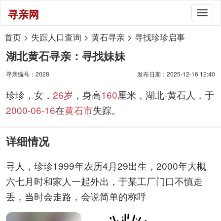
寻亲网
Togg
navig
首页
>
失踪人口查询
>
黄石寻亲
>
寻找珍珍启事
湖北黄石寻亲：寻找妹妹
寻亲编号：2028
发布日期：2025-12-16 12:40
珍珍，女，
26岁
，身高
160
厘米，湖北-黄石人，于
2000-06-16
在
黄石市
失踪。
详细情况
寻人，珍珍1999年农历4月29出生，2000年大概
六七月时和家人一起外出，于某工厂门口不慎走
丢，当时会走路，会说简单的称呼