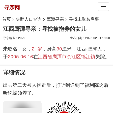
寻亲网
Togg
navig
首页
>
失踪人口查询
>
鹰潭寻亲
>
寻找未取名启事
江西鹰潭寻亲：寻找被抱养的女儿
寻亲编号：2079
发布日期：2026-02-01 19:00
未取名，女，
21岁
，身高
30
厘米，江西-鹰潭人，
于
2005-06-16
在
江西省鹰潭市余江区锦江镇
失踪。
详细情况
出去第二天被人抱走后，打听到送到了福利院之后
听说被领养了。