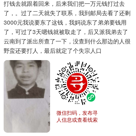
打钱去就跟着回来，后来我们把一万元钱打过去
了，。过了二天就失了联系，我到邮局去看了还剩
3000元我说要东了这钱，我妈说东了弟弟要钱用
了，可过了3天嗯钱就被取走了，后又派我弟去了
云南到了派出所查了一下，没查到什么那边的人很
野蛮还要打人，最后就定了个失宗人口
微信扫码，发布寻
人信息或查看线索