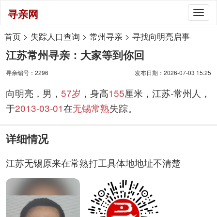
寻亲网
Togg
navig
首页
>
失踪人口查询
>
常州寻亲
>
寻找向明亮启事
江苏常州寻亲：大家等到你回
寻亲编号：2296
发布日期：2026-07-03 15:25
向明亮，男，
57岁
，身高
155
厘米，江苏-常州人，
于
2013-03-01
在
无锡常熟
失踪。
详细情况
江苏无锡原来在常熟打工具体地地址不清楚