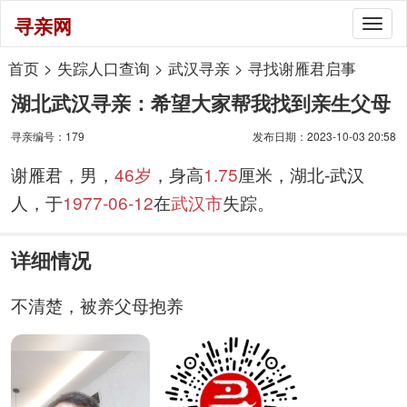
寻亲网
Togg
navig
首页
>
失踪人口查询
>
武汉寻亲
>
寻找谢雁君启事
湖北武汉寻亲：希望大家帮我找到亲生父母
寻亲编号：179
发布日期：2023-10-03 20:58
谢雁君，男，
46岁
，身高
1.75
厘米，湖北-武汉
人，于
1977-06-12
在
武汉市
失踪。
详细情况
不清楚，被养父母抱养